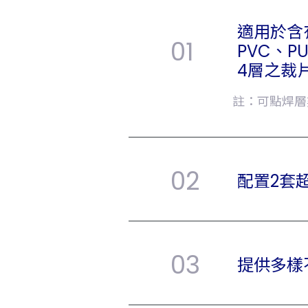
適用於含有
01
PVC、
4層之裁
註：可點焊層
02
配置2套
03
提供多樣