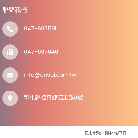
聯繫我們
047-697591
047-697648
info@orisol.com.tw
彰化縣福興鄉福工路6號
使用規範
|
隱私權申告