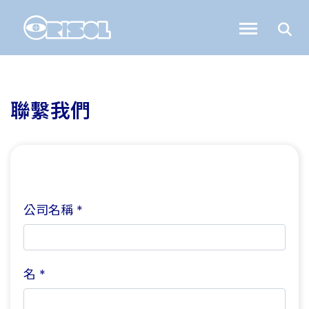
聯繫我們
公司名稱 *
名 *