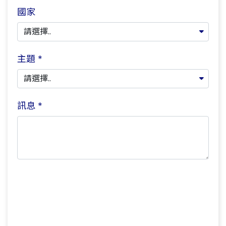
國家
主題 *
訊息 *