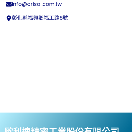
info@orisol.com.tw
彰化縣福興鄉福工路6號
歐利速精密工業股份有限公司