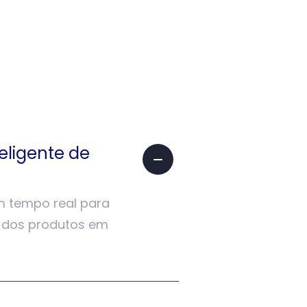
eligente de
m tempo real para
o dos produtos em